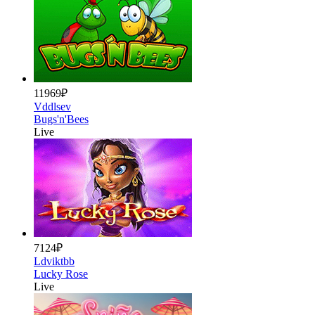
11969₽
Vddlsev
Bugs'n'Bees
Live
7124₽
Ldviktbb
Lucky Rose
Live